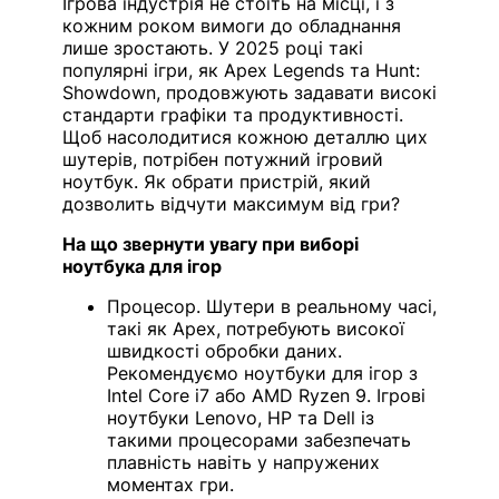
Ігрова індустрія не стоїть на місці, і з
кожним роком вимоги до обладнання
лише зростають. У 2025 році такі
популярні ігри, як Apex Legends та Hunt:
Showdown, продовжують задавати високі
стандарти графіки та продуктивності.
Щоб насолодитися кожною деталлю цих
шутерів, потрібен потужний ігровий
ноутбук. Як обрати пристрій, який
дозволить відчути максимум від гри?
На що звернути увагу при виборі
ноутбука для ігор
Процесор. Шутери в реальному часі,
такі як Apex, потребують високої
швидкості обробки даних.
Рекомендуємо ноутбуки для ігор з
Intel Core i7 або AMD Ryzen 9. Ігрові
ноутбуки Lenovo, HP та Dell із
такими процесорами забезпечать
плавність навіть у напружених
моментах гри.