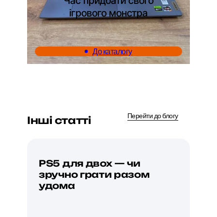
Час придбати свого
ігрового монстра
До каталогу
Перейти до блогу
Інші статті
PS5 для двох — чи
Як
зручно грати разом
по
удома