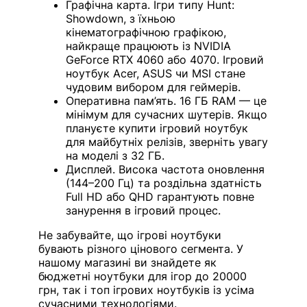
Графічна карта. Ігри типу Hunt:
Showdown, з їхньою
кінематографічною графікою,
найкраще працюють із NVIDIA
GeForce RTX 4060 або 4070. Ігровий
ноутбук Acer, ASUS чи MSI стане
чудовим вибором для геймерів.
Оперативна пам’ять. 16 ГБ RAM — це
мінімум для сучасних шутерів. Якщо
плануєте купити ігровий ноутбук
для майбутніх релізів, зверніть увагу
на моделі з 32 ГБ.
Дисплей. Висока частота оновлення
(144–200 Гц) та роздільна здатність
Full HD або QHD гарантують повне
занурення в ігровий процес.
Не забувайте, що ігрові ноутбуки
бувають різного цінового сегмента. У
нашому магазині ви знайдете як
бюджетні ноутбуки для ігор до 20000
грн, так і топ ігрових ноутбуків із усіма
сучасними технологіями.