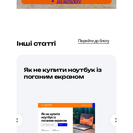
До каталогу
Перейти до блогу
Інші статті
Як не купити ноутбук із
Од
поганим екраном
ро
по
ко