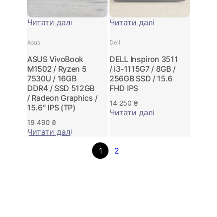
Читати далі
Читати далі
Asus
Dell
ASUS VivoBook
DELL Inspiron 3511
M1502 / Ryzen 5
/ i3-1115G7 / 8GB /
7530U / 16GB
256GB SSD / 15.6
DDR4 / SSD 512GB
FHD IPS
/ Radeon Graphics /
14 250
₴
15.6″ IPS (ТР)
Читати далі
19 490
₴
Читати далі
1
2