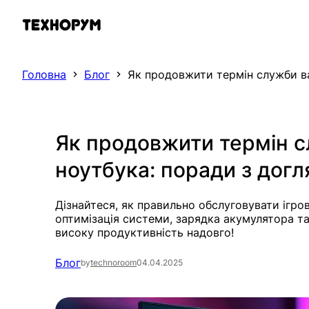
Перейти
до
вмісту
Головна
Блог
Як продовжити термін служби ва
Як продовжити термін с
ноутбука: поради з догл
Дізнайтеся, як правильно обслуговувати ігро
оптимізація системи, зарядка акумулятора т
високу продуктивність надовго!
Блог
by
technoroom
04.04.2025