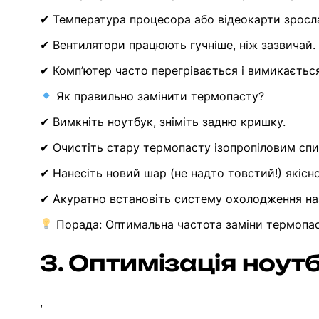
✔ Температура процесора або відеокарти зросла
✔ Вентилятори працюють гучніше, ніж зазвичай.
✔ Комп’ютер часто перегрівається і вимикається
Як правильно замінити термопасту?
✔ Вимкніть ноутбук, зніміть задню кришку.
✔ Очистіть стару термопасту ізопропіловим сп
✔ Нанесіть новий шар (не надто товстий!) якісної
✔ Акуратно встановіть систему охолодження на
Порада: Оптимальна частота заміни термопаст
3. Оптимізація ноутб
,