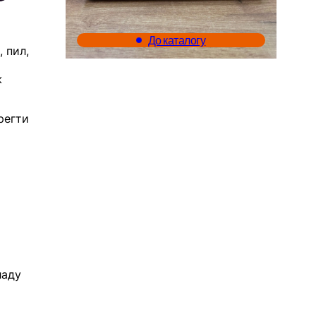
До каталогу
, пил,
ж
регти
ладу