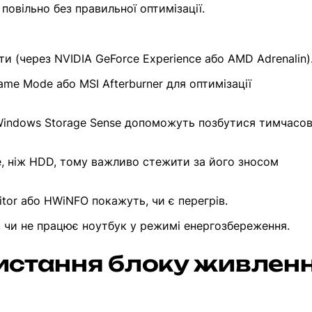
овільно без правильної оптимізації.
 (через NVIDIA GeForce Experience або AMD Adrenalin)
me Mode або MSI Afterburner для оптимізації
 Windows Storage Sense допоможуть позбутися тимчасо
, ніж HDD, тому важливо стежити за його зносом
or або HWiNFO покажуть, чи є перегрів.
, чи не працює ноутбук у режимі енергозбереження.
истання блоку живлен