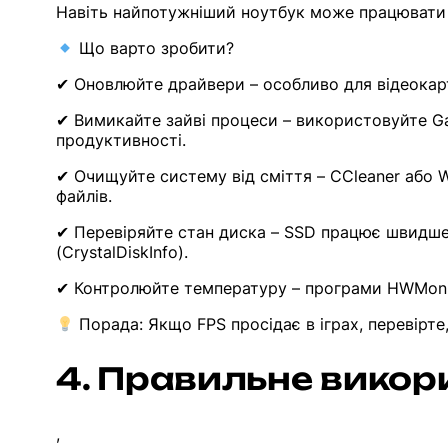
Навіть найпотужніший ноутбук може працювати п
Що варто зробити?
✔ Оновлюйте драйвери – особливо для відеокарти
✔ Вимикайте зайві процеси – використовуйте Ga
продуктивності.
✔ Очищуйте систему від сміття – CCleaner або
файлів.
✔ Перевіряйте стан диска – SSD працює швидше
(CrystalDiskInfo).
✔ Контролюйте температуру – програми HWMonit
Порада: Якщо FPS просідає в іграх, перевірте
4. Правильне викор
,