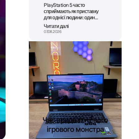
PlayStation 5 часто
сприймають як приставку
для однієї людини: один…
Читати далі
07.08.2026
Час придбати свого
ігрового монстра