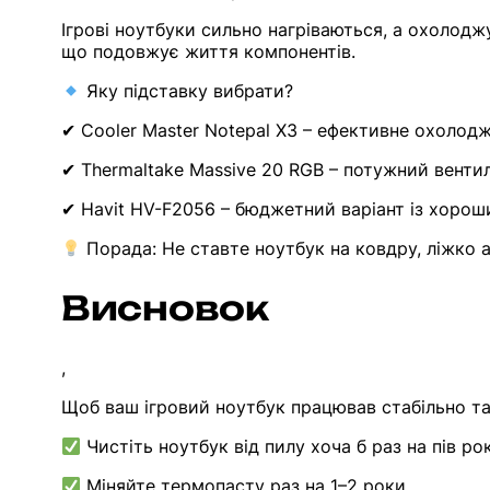
Ігрові ноутбуки сильно нагріваються, а охолод
що подовжує життя компонентів.
Яку підставку вибрати?
✔ Cooler Master Notepal X3 – ефективне охолод
✔ Thermaltake Massive 20 RGB – потужний венти
✔ Havit HV-F2056 – бюджетний варіант із хоро
Порада: Не ставте ноутбук на ковдру, ліжко а
Висновок
,
Щоб ваш ігровий ноутбук працював стабільно та
Чистіть ноутбук від пилу хоча б раз на пів рок
Міняйте термопасту раз на 1–2 роки.