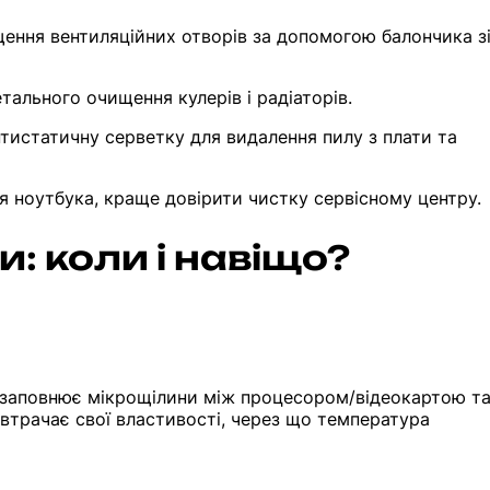
щення вентиляційних отворів за допомогою балончика з
тального очищення кулерів і радіаторів.
тистатичну серветку для видалення пилу з плати та
 ноутбука, краще довірити чистку сервісному центру.
и: коли і навіщо?
й заповнює мікрощілини між процесором/відеокартою т
втрачає свої властивості, через що температура