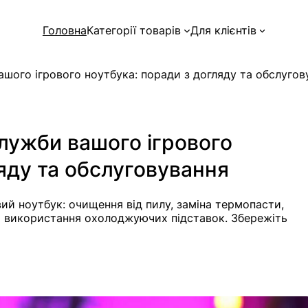
Головна
Категорії товарів
Для клієнтів
шого ігрового ноутбука: поради з догляду та обслугов
лужби вашого ігрового
яду та обслуговування
вий ноутбук: очищення від пилу, заміна термопасти,
а використання охолоджуючих підставок. Збережіть