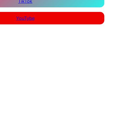
TikTok
YouTybe