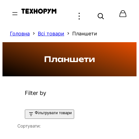
Перейти
до
вмісту
Головна
Всі товари
Планшети
Планшети
Filter by
Фільтрувати товари
Сортувати: