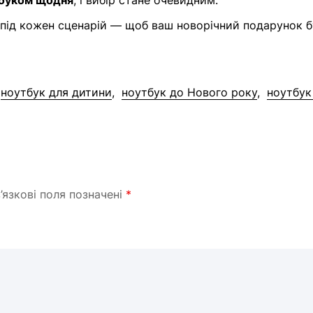
тбуком щодня
, і вибір стане очевидним.
під кожен сценарій — щоб ваш новорічний подарунок б
ноутбук для дитини
ноутбук до Нового року
ноутбук
’язкові поля позначені
*