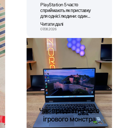
PlayStation 5 часто
сприймають як приставку
для однієї людини: один…
Читати далі
07.08.2026
Час придбати свого
ігрового монстра