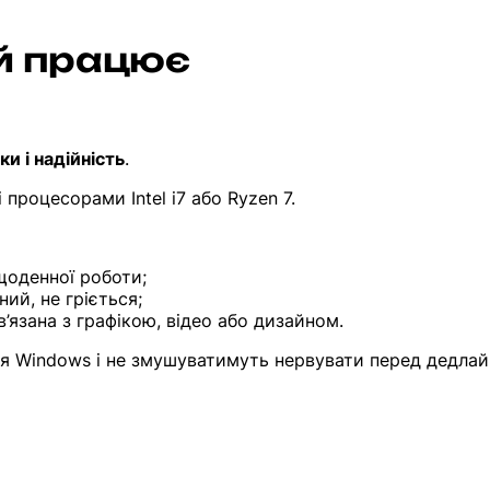
ий працює
ки і надійність
.
 процесорами Intel i7 або Ryzen 7.
щоденної роботи;
ий, не гріється;
’язана з графікою, відео або дизайном.
ння Windows і не змушуватимуть нервувати перед дедлай