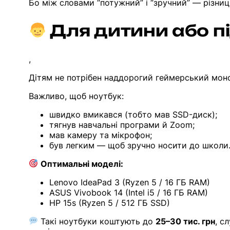
Бо між словами “потужний” і “зручний” — різниц
Для дитини або пі
,
Дітям не потрібен наддорогий геймерський мон
Важливо, щоб ноутбук:
швидко вмикався (тобто мав SSD-диск);
тягнув навчальні програми й Zoom;
мав камеру та мікрофон;
був легким — щоб зручно носити до школи
Оптимальні моделі:
Lenovo IdeaPad 3 (Ryzen 5 / 16 ГБ RAM)
ASUS Vivobook 14 (Intel i5 / 16 ГБ RAM)
HP 15s (Ryzen 5 / 512 ГБ SSD)
Такі ноутбуки коштують до
25–30 тис. грн
, с