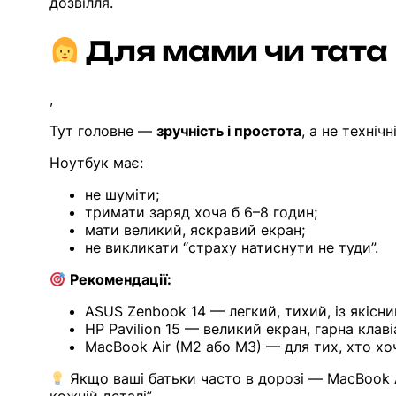
дозвілля.
Для мами чи тата
,
Тут головне —
зручність і простота
, а не технічн
Ноутбук має:
не шуміти;
тримати заряд хоча б 6–8 годин;
мати великий, яскравий екран;
не викликати “страху натиснути не туди”.
Рекомендації:
ASUS Zenbook 14 — легкий, тихий, із якіс
HP Pavilion 15 — великий екран, гарна клаві
MacBook Air (M2 або M3) — для тих, хто хоч
Якщо ваші батьки часто в дорозі — MacBook 