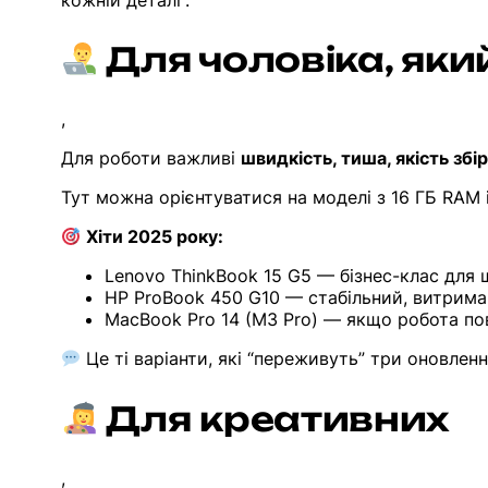
кожній деталі”.
Для чоловіка, як
,
Для роботи важливі
швидкість, тиша, якість збір
Тут можна орієнтуватися на моделі з 16 ГБ RAM і
Хіти 2025 року:
Lenovo ThinkBook 15 G5 — бізнес-клас для 
HP ProBook 450 G10 — стабільний, витриман
MacBook Pro 14 (M3 Pro) — якщо робота пов
Це ті варіанти, які “переживуть” три оновле
Для креативних
,