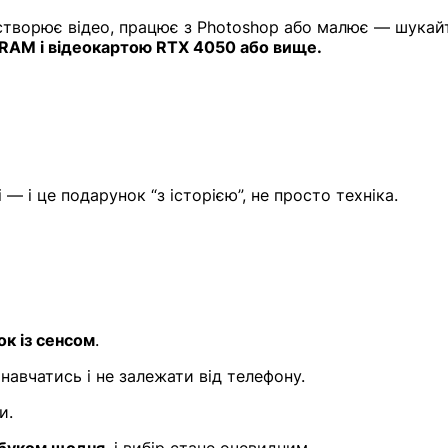
 створює відео, працює з Photoshop або малює — шукай
Б RAM і відеокартою RTX 4050 або вище.
 і це подарунок “з історією”, не просто техніка.
к із сенсом
.
навчатись і не залежати від телефону.
и.