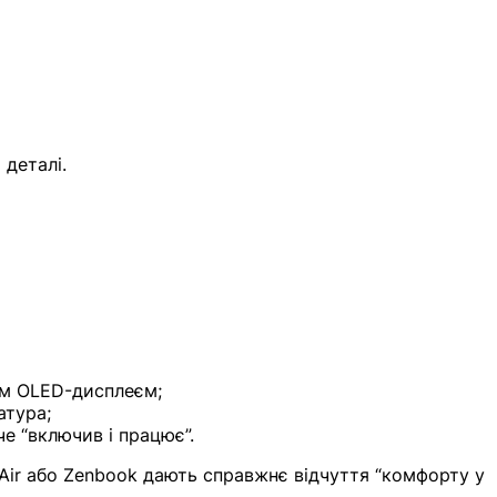
і деталі.
ним OLED-дисплеєм;
атура;
е “включив і працює”.
Air або Zenbook дають справжнє відчуття “комфорту у