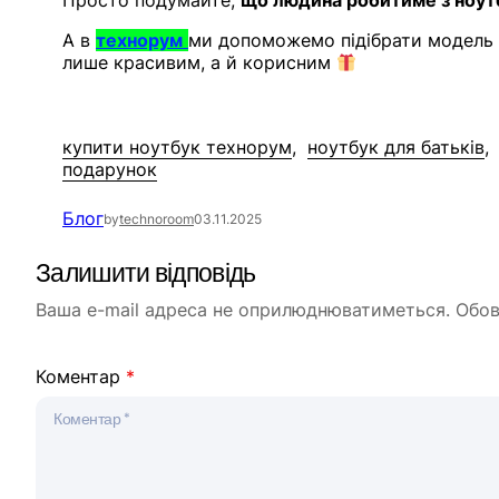
Просто подумайте,
що людина робитиме з ноу
А в
технорум
ми допоможемо підібрати модель 
лише красивим, а й корисним
купити ноутбук технорум
ноутбук для батьків
подарунок
Блог
by
technoroom
03.11.2025
Залишити відповідь
Ваша e-mail адреса не оприлюднюватиметься.
Обов
Коментар
*