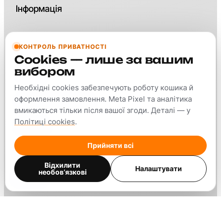
Інформація
КОНТРОЛЬ ПРИВАТНОСТІ
Контакти
Cookies — лише за вашим
вибором
Про нас
Необхідні cookies забезпечують роботу кошика й
оформлення замовлення. Meta Pixel та аналітика
Оплата та доставка
вмикаються тільки після вашої згоди. Деталі — у
Політиці cookies
.
Гарантія
Прийняти всі
Блог
Відхилити
Налаштувати
необов’язкові
Відгуки
Політика конфіденційності
Політика cookies
Згода на обробку даних
Налаштування cookies