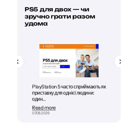
PS5 для двох — чи
Як
зручно грати разом
по
удома
PlayStation 5 часто сприймають як
приставку для однієї людини:
один…
Read more
07.08.2026