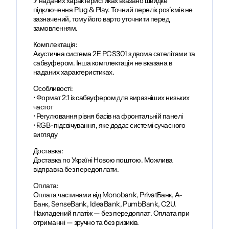
У наданих характеристиках вказано швидке
підключення Plug & Play. Точний перелік роз’ємів не
зазначений, тому його варто уточнити перед
замовленням.
Комплектація:
Акустична система 2E PCS301 з двома сателітами та
сабвуфером. Інша комплектація не вказана в
наданих характеристиках.
Особливості:
• Формат 2.1 із сабвуфером для виразніших низьких
частот
• Регулювання рівня басів на фронтальній панелі
• RGB-підсвічування, яке додає системі сучасного
вигляду
Доставка:
Доставка по Україні Новою поштою. Можлива
відправка без передоплати.
Оплата:
Оплата частинами від Monobank, PrivatБанк, А-
Банк, SenseBank, IdeaBank, PumbBank, C2U.
Накладений платіж — без передоплат. Оплата при
отриманні — зручно та без ризиків.