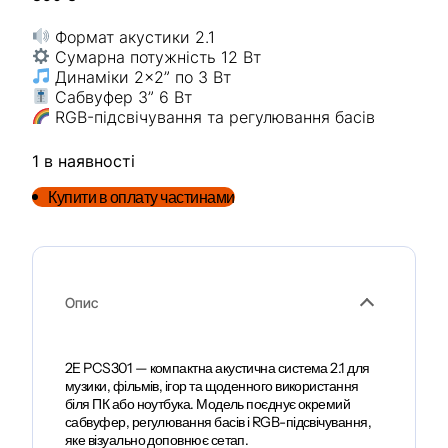
Формат акустики 2.1
Сумарна потужність 12 Вт
Динаміки 2×2” по 3 Вт
Сабвуфер 3” 6 Вт
RGB-підсвічування та регулювання басів
1 в наявності
Купити в оплату частинами
Опис
2E PCS301 — компактна акустична система 2.1 для
музики, фільмів, ігор та щоденного використання
біля ПК або ноутбука. Модель поєднує окремий
сабвуфер, регулювання басів і RGB-підсвічування,
яке візуально доповнює сетап.