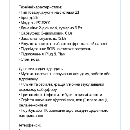
Технічні характеристики:
• Тип товару: акустична система 2.1
• Бренд: 2E
• Модель: PCS301
• Динаміки: 2-дюймові, сумарно 6 Вт
• Сабвуфер: 3-дюймовий, 6 Вт
• Загальна потужність: 12 Вт
• Регулювання: рівень басів на фронтальній панелі
• Підсвічування: RGB на стиках поверхонь
• Підключення: Plug & Play
• Стан: нова
Для яких задач підходить:
• Музика: насиченіше звучання для дому, роботи або
відпочинку
• Фільми та серіали: краща глибина звуку завдяки
окремому сабвуферу
• Ігри: помітніші ефекти, вибухи та низькі частоти
• Офіс та навчання: відеозв’язок, лекції, презентації,
онлайн-контент
• Ноутбук або ПК: зовнішня акустика для щоденного
використання
Інтерфейси: