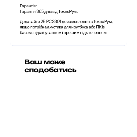
Гарантія:
Гарантія 365 днів від ТехноРум.
Додавайте 2E PCS301 до замовлення в ТехноРум,
якщо потрібна акустика для ноутбука або ПК із
басом, підсвічуванням і простим підключенням.
Ваш може
сподобатись